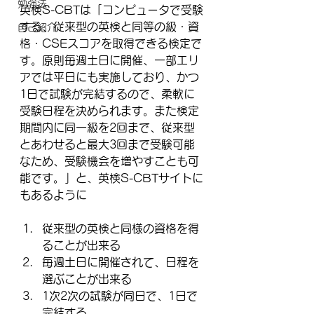
勉強法
英検S-CBTは「コンピュータで受験
する、従来型の英検と同等の級・資
自己紹介
格・CSEスコアを取得できる検定で
す。原則毎週土日に開催、一部エリ
アでは平日にも実施しており、かつ
1日で試験が完結するので、柔軟に
受験日程を決められます。また検定
期間内に同一級を2回まで、従来型
とあわせると最大3回まで受験可能
なため、受験機会を増やすことも可
能です。」と、英検S-CBTサイトに
もあるように
従来型の英検と同様の資格を得
ることが出来る
毎週土日に開催されて、日程を
選ぶことが出来る
1次2次の試験が同日で、1日で
完結する