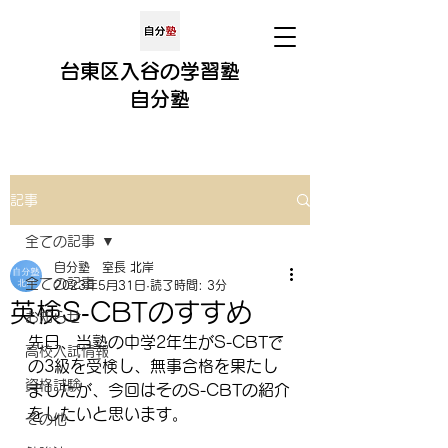
​​台東区入谷の学習塾
​
自分
塾
記事
全ての記事
自分塾 室長 北岸
全ての記事
2023年5月31日
読了時間: 3分
英検S‐CBTのすすめ
お知らせ
先日、当塾の中学2年生がS-CBTで
高校入試情報
の3級を受検し、無事合格を果たし
資格試験
ましたが、今回はそのS-CBTの紹介
をしたいと思います。
その他