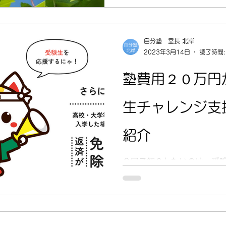
自分塾 室長 北岸
2023年3月14日
読了時間:
塾費用２０万円
生チャレンジ支
紹介
今回ご紹介したいのは、受
を支援する東京都の事業です
は塾費用（上限20万円）と
ができ、高校・大学に入学
るというものです。...