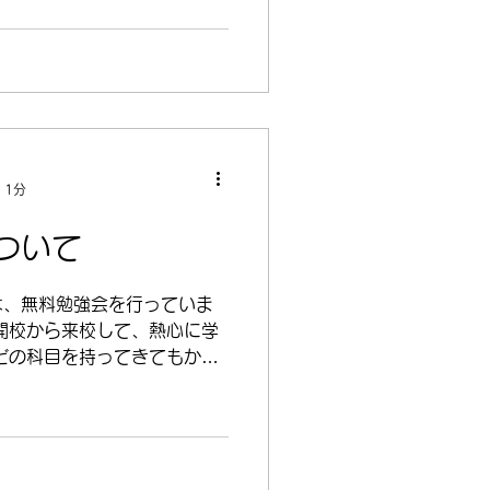
 1分
ついて
は、無料勉強会を行っていま
開校から来校して、熱心に学
どの科目を持ってきてもかま
わらせても、 こちらの用意
かまいません。 学習塾の役