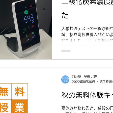
二酸化炭素濃度
た
大学共通テストの日程が終
試、都立高校推薦入試とい
てきました。コロナに加え
などの感染もまだまだ多く
感染予防に注意が必要です
きないRSウイルスなどの胃..
自分塾 室長 北岸
2022年8月30日
読了時間:
秋の無料体験キ
夏休みが終わると、普段の日