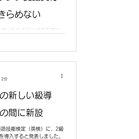
きらめない
塾通いをあきらめざるを得な
保護者の方はいらっしゃいま
のあるお子さんの進学を応援
ンジ支援貸付金 」という制度
活用すれば、学習塾費用や受
 2分
りの新しい級導
級の間に新設
語技能検定（英検）に、2級
を導入すると発表しました。