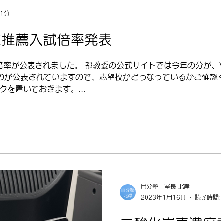
 1分
立推薦入試倍率発表
の倍率が公表されました。 都教委の公式サイトでは今年の分が
のが公表されていますので、志望校がどうなっているかご確認く
を置いておきます。...
自分塾 室長 北岸
2023年1月16日
読了時間: