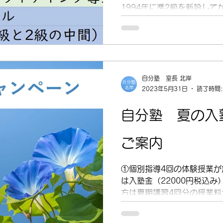
1994年に準2級を新設して
となります。 英検は従来、
級は高校卒業時レベルとい
が発表した...
自分塾 室長 北岸
2023年5月31日
読了時間:
自分塾 夏の入
ご案内
①個別指導4回の体験授業が
は入塾金（22000円税込み
方は夏期講習4回分の授業料が
6/1(木)から同年8/10(
に応じた学びのサポートをさ