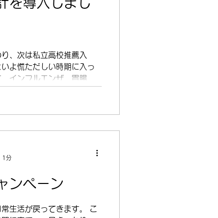
計を導入しまし
わり、次は私立高校推薦入
よいよ慌ただしい時期に入っ
て、インフルエンザ、胃腸炎
、今年も例年以上に体調維持
。アルコールだけでは消毒で
.
 1分
ャンペーン
常生活が戻ってきます。 こ