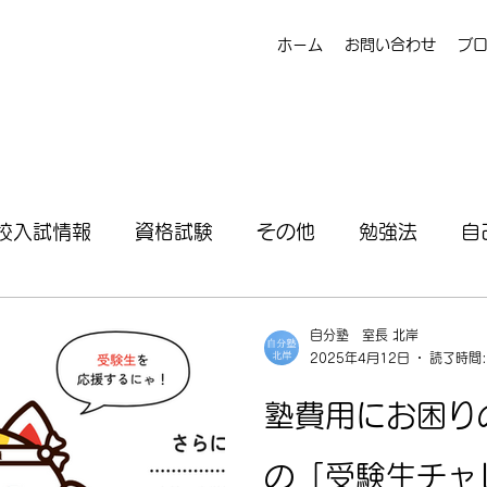
ホーム
お問い合わせ
ブ
校入試情報
資格試験
その他
勉強法
自
自分塾 室長 北岸
2025年4月12日
読了時間:
塾費用にお困り
の「受験生チャ