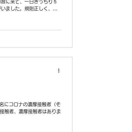
自習に来て、一日きっちり５
がいました。規則正しく、熱
も自分にもいい影響を与えて
目に見える形で向上していた
員一名にコロナの濃厚接触者（そ
接触者、濃厚接触者はありま