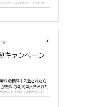
から31年ぶりの新しい級導入
準2級は高校1年生レベル、2
う設定をしてきました。協会
 1分
塾キャンペーン
無料 ②期間中入塾された方
）が無料 ③期間中入塾された
さらに無料 期間は2023年
木)まで 自分塾ではそれぞれの目的
せていただいています...