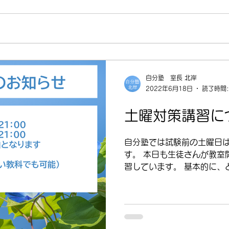
自分塾 室長 北岸
2022年6月18日
読了時間:
土曜対策講習に
自分塾では試験前の土曜日
す。 本日も生徒さんが教室
習しています。 基本的に、
いませんし、学校の課題を終
する対策プリントをやっても
割として...