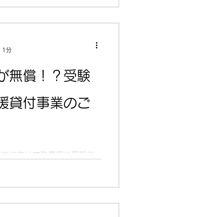
 1分
が無償！？受験
援貸付事業のご
験生に向けて塾費用や受験料
。 中学3年生・高校3年生等
受験料を無利子で借りること
した場合には返済が免除され