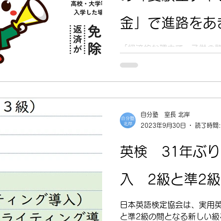
金」で進路をあ
「経済的な理由で、子供の
い…」そんな悩みを抱える
せんか？東京都では、意欲
するため、「 受験生チャレ
があります。（この制度を
験料の負担を軽減し、...
自分塾 室長 北岸
2023年9月30日
読了時間:
英検 31年ぶ
入 2級と準2
日本英語検定協会は、実用英
と準2級の間となる新しい級