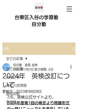
​​台東区入谷の学習塾
​
自分
塾
記事
全ての記事
自分塾 室長 北岸
全ての記事
2023年7月7日
読了時間: 2分
2024年 英検改訂につ
お知らせ
いて
高校入試情報
更新日：
2023年9月28日
資格試験
7/6、英検公式サイトより、
その他
2024年度第1回の検定より問題形式
の一部リニューアルを予定している