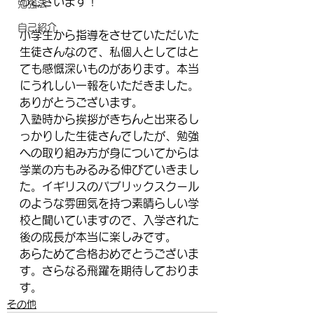
うございます！
勉強法
自己紹介
小学生から指導をさせていただいた
生徒さんなので、私個人としてはと
ても感慨深いものがあります。本当
にうれしい一報をいただきました。
ありがとうございます。
入塾時から挨拶がきちんと出来るし
っかりした生徒さんでしたが、勉強
への取り組み方が身についてからは
学業の方もみるみる伸びていきまし
た。イギリスのパブリックスクール
のような雰囲気を持つ素晴らしい学
校と聞いていますので、入学された
後の成長が本当に楽しみです。
あらためて合格おめでとうございま
す。さらなる飛躍を期待しておりま
す。
その他