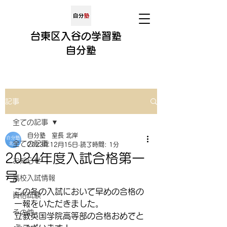
​​台東区入谷の学習塾
​
自分
塾
記事
全ての記事
自分塾 室長 北岸
全ての記事
2023年12月15日
読了時間: 1分
2024年度入試合格第一
お知らせ
号
高校入試情報
この冬の入試において早めの合格の
資格試験
一報をいただきました。
その他
立教英国学院高等部の合格おめでと