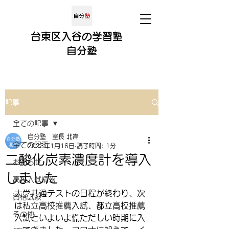
​​台東区入谷の学習塾
​
自分
塾
記事
全ての記事
自分塾 室長 北岸
全ての記事
2023年1月16日
読了時間: 1分
二酸化炭素濃度計を導入
お知らせ
しました
高校入試情報
大学共通テストの日程が終わり、次
資格試験
は私立高校推薦入試、都立高校推薦
その他
入試といよいよ慌ただしい時期に入