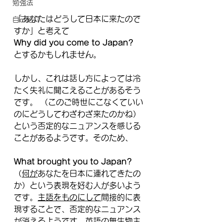
勉強法
「あなたはどうして日本に来たので
自己紹介
すか」と考えて
Why did you come to Japan?
とするかもしれません。
しかし、これは話し方によっては冷
たく失礼に聞こえることがあるそう
です。 （このご時世にこなくていい
のにどうしてわざわざ来たのかね）
という否定的なニュアンスを感じる
ことがあるようです。そのため、
What brought you to Japan? 
（
何が
あなたを日本に連れてきたの
か）という表現を好む人が多いよう
です。
主語をものにして
間接的に表
現することで、否定的なニュアンス
が消えるようです。英語の無生物主