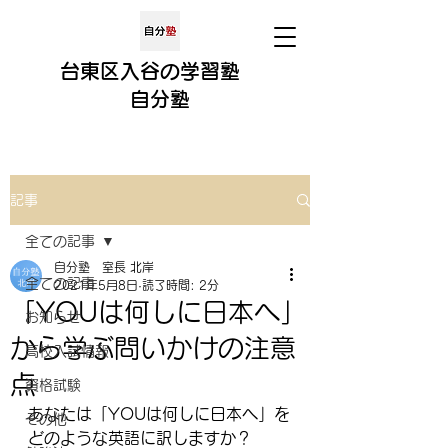
​​台東区入谷の学習塾
​
自分
塾
記事
全ての記事
自分塾 室長 北岸
全ての記事
2021年5月8日
読了時間: 2分
「YOUは何しに日本へ」
お知らせ
から学ぶ問いかけの注意
高校入試情報
点
資格試験
あなたは「YOUは何しに日本へ」を
その他
どのような英語に訳しますか？