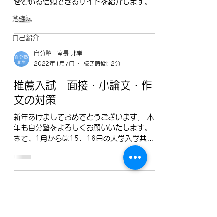
せている信頼できるサイトを紹介します。
勉強法
自己紹介
自分塾 室長 北岸
2022年1月7日
読了時間: 2分
推薦入試 面接・小論文・作
文の対策
新年あけましておめでとうございます。 本
年も自分塾をよろしくお願いいたします。
さて、1月からは15、16日の大学入学共通
テストを皮切りに、私立高校推薦入試、都立
高校推薦入試と大きな出来事が待っていま
す。推薦入試に関しては、個人で対応できる
こととそうでないことが分かれますが...