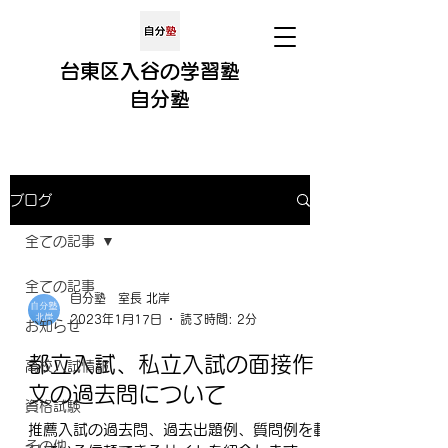
​​台東区入谷の学習塾
​
自分
塾
ブログ
全ての記事
全ての記事
自分塾 室長 北岸
2023年1月17日
読了時間: 2分
お知らせ
都立入試、私立入試の面接作
高校入試情報
文の過去問について
資格試験
推薦入試の過去問、過去出題例、質問例を載
その他